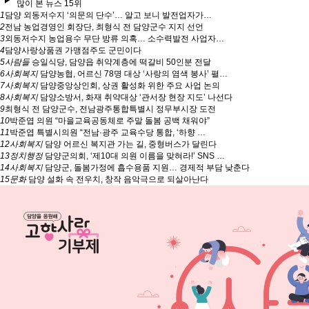
많이 본 뉴스 15위
1
담양 외동저수지 ‘의문의 단수’… 알고 보니 발전업자가…
2
전남 농업경영인 회장단, 최형식 전 담양군수 지지 선언
3
외동저수지 농업용수 무단 방류 의혹… 소수력발전 사업자…
4
담양사랑상품권 가맹점주도 군민이다
5
사람들
승일식당, 담양읍 취약계층에 떡갈비 50인분 전달
6
사회복지
담양농협, 어르신 78명 대상 ‘사랑의 염색 봉사’ 펼…
7
사회복지
담양중앙상인회, 상권 활성화 위한 주요 사업 논의
8
사회복지
담양소방서, 화재 취약대상 ‘관서장 현장 지도’ 나선다
9
최형식 전 담양군수, 전남광주통합특별시 정무부시장 도전
10
박준엽 의원 “마을교육공동체로 주말 돌봄 공백 채워야”
11
박준엽 특별시의원 “전남·광주 교육수당 통합, ‘하향 …
12
사회복지
담양 어르신 복지관 가는 길, 중형버스가 달린다
13
정치행정
담양군의회, ‘제10대 의원 이름을 맞혀라!’ SNS …
14
사회복지
담양군, 돌봄가정에 흡수용품 지원… 경제적 부담 낮춘다
15
문화
담양 설화 속 전우치, 창작 음악극으로 되살아난다