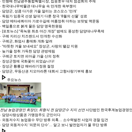
· 민형배 전남광주통합특별시장, 집중호우 대처 점검회의 주재
· 한국대나무박물관 대나무숲 속 만개한 쑥부쟁이
· 담양군, 성큼 다가온 가을 알리는 코스모스 ‘만개’
· 독림가 임종국 선생 일대기 다룬 창극 ‘8월의 선물’ 성료
· 담양 메타세쿼이아 가로수길에 여름정취 더하는 보랏빛 맥문동
· 백일홍으로 붉게 물든 담양 명옥헌원림
· [포토뉴스] “죽녹원 최초 야간 개장” 밤에도 풍성한 담양대나무축제
· 구례 지리산 치즈랜드서 만개한 수선화
· 구례군, 화엄사 홍매화 개화 알려
· “따뜻한 겨울 보내세요” 장성군, 사랑의 땔감 지원
· 늦가을 정취 가득한 담양 관방제림
· 구례군 토지면 피아골 가을 산의 정취
· 장성군청에 국화꽃이 피었습니다!
· 장성군 황룡강 해바라기정원 절정
· 담양군, 무등산권 지오마라톤 대회서 고향사랑기부제 홍보
play_arrow
주요뉴스
전남 농업경영인 회장단, 최형식 전 담양군수 지지 선언
사단법인 한국후계농업경영인 
· 담양사랑상품권 가맹점주도 군민이다
· 외동저수지 농업용수 무단 방류 의혹… 소수력발전 사업자 경찰 입건
· 담양 외동저수지 ‘의문의 단수’… 알고 보니 발전업자가 물 무단 방류
play_arrow