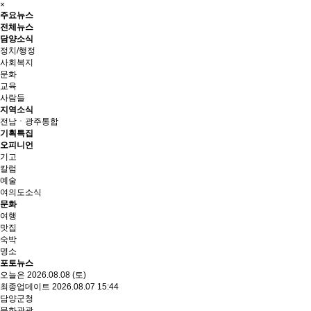
×
주요뉴스
전체뉴스
담양소식
정치/행정
사회복지
문화
교육
사람들
지역소식
전남ㆍ광주통합
기획특집
오피니언
기고
칼럼
예술
여의도소식
문화
여행
맛집
숙박
명소
포토뉴스
오늘은 2026.08.08 (토)
최종업데이트 2026.08.07 15:44
담양군청
문화관광