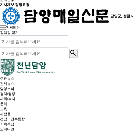
기사제보 정정요청
담양군, 성큼 
전체메뉴
검색창 닫기
search
주요뉴스
전체뉴스
담양소식
정치/행정
사회/복지
문화
교육
사람들
전남ㆍ광주통합
기획특집
오피니언