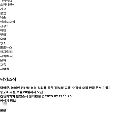
기획특집
오피니언
기고
칼럼
예술
여의도소식
관광
여행
맛집
숙박
명소
포토뉴스
정치/행정
사회/복지
문화
교육
사람들
담양소식
담양군, 농업인 전산화 능력 강화를 위한 ‘정보화 교육’ 수강생 모집
한글 문서 만들기
등 7개 과정, 2월 28일까지 모집
김양희기자
담양소식
정치행정
2025.02.13 15:26
페이지 정보
본문