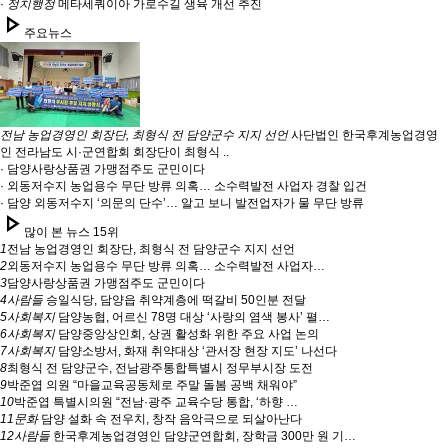
·
정치행정
메타세쿼이아 가로수길 생육 개선 추진
play_arrow
주요뉴스
전남 농업경영인 회장단, 최형식 전 담양군수 지지 선언
사단법인 한국후계농업경영
인 전라남도 시·군연합회 회장단이 최형식 ..
· 담양사랑상품권 가맹점주도 군민이다
· 외동저수지 농업용수 무단 방류 의혹… 소수력발전 사업자 경찰 입건
· 담양 외동저수지 ‘의문의 단수’… 알고 보니 발전업자가 물 무단 방류
play_arrow
많이 본 뉴스 15위
1
전남 농업경영인 회장단, 최형식 전 담양군수 지지 선언
2
외동저수지 농업용수 무단 방류 의혹… 소수력발전 사업자…
3
담양사랑상품권 가맹점주도 군민이다
4
사람들
승일식당, 담양읍 취약계층에 떡갈비 50인분 전달
5
사회복지
담양농협, 어르신 78명 대상 ‘사랑의 염색 봉사’ 펼…
6
사회복지
담양중앙상인회, 상권 활성화 위한 주요 사업 논의
7
사회복지
담양소방서, 화재 취약대상 ‘관서장 현장 지도’ 나선다
8
최형식 전 담양군수, 전남광주통합특별시 정무부시장 도전
9
박준엽 의원 “마을교육공동체로 주말 돌봄 공백 채워야”
10
박준엽 특별시의원 “전남·광주 교육수당 통합, ‘하향 …
11
문화
담양 설화 속 전우치, 창작 음악극으로 되살아난다
12
사람들
한국후계농업경영인 담양군연합회, 장학금 300만 원 기…