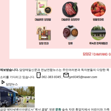
제보받습니다.
담양매일신문과 전남연합뉴스는 주민여러분과 독자분들의 다양한 목
smartphone
mail
소리를 기다리고 있습니다.
061-383-9345 ,
jyn9345@naver.com
play_arrow
담양뉴스
담양 메타세쿼이아랜드서 '독서 캠핑' 개최
문화
숲속 자연 휴양지에서 어린이와 가족