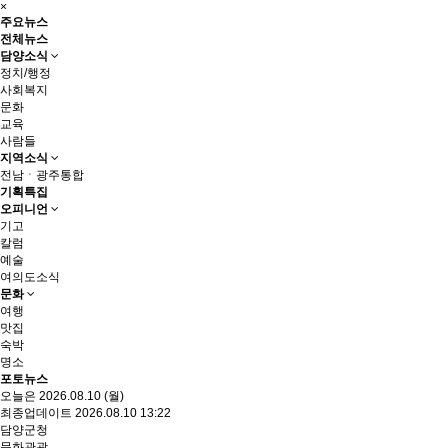
×
주요뉴스
전체뉴스
담양소식
정치/행정
사회복지
문화
교육
사람들
지역소식
전남ㆍ광주통합
기획특집
오피니언
기고
칼럼
예술
여의도소식
문화
여행
맛집
숙박
명소
포토뉴스
오늘은 2026.08.10 (월)
최종업데이트 2026.08.10 13:22
담양군청
문화관광