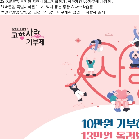
13
사회복지
무정면 지역사회보장협의체, 취약계층 90가구에 사랑의 …
14
박준엽 특별시의원 “도서·벽지 품는 통합 AI교수학습플…
15
정치행정
담양군, 민선 9기 공약 세부계획 점검… ‘다함께 잘사…