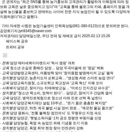
군 관계자는 “최근 SNS를 통해 농가홍보와 고객관리가 활발하게 이뤄짐에 따라 정
보화 교육은 날로 중요해지고 있다”며 “교육을 통해 블로그와 카페, 홈페이지 등을 개
설해 농산물을 홍보하고 판매하는 사이버 전문 지식 농업인이 될 수 있도록 다양하게
지원하겠다”라고 말했다.
기타 자세한 사항은 농업기술센터 인력육성팀(061-380-0123)으로 문의하면 된다.
김양희기자 jyn9345@naver.com
저작권자(c) 담양매일신문, 무단 전재 및 재배포 금지 2025.02.13 15:26
페이스북 공유
트위터 공유
·
문화
담양 메타세쿼이아랜드서 '독서 캠핑' 개최
·
교육
청소년 손길로 환해진 담장… 담양 두곡마을에 핀 ‘청담’ 벽화
·
교육
담양발명교육센터, 여름방학 맞아 ‘창의융합 발명메이커 교실’ 펼쳐
·
정치행정
담양군, 농촌지도자 순회교육… “생성형 AI로 스마트 농업 연다”
·
교육
담양교육지원청, 소규모학교 학교장과 ‘교육 혁신’ 지혜 모아
·
사회복지
담양군, 찾아가는 치매예방교실… “어르신 인지건강 파수꾼”
·
정치행정
“청소년 목소리, 정책이 된다”… 담양군, 참여기구 간담회 열어
·
교육
담양군, 병역진로체험으로 청소년 미래 진로 선택 폭 넓힌다
·
사회복지
담양군복지재단 설립 10주년… “온기 품은 촘촘한 복지망”
·
정치행정
담양군, 하천·계곡 불법 시설 정비 완료… “깨끗한 물길 품으로”
·
문화
담양 용화사, ‘전통 불복장·점안의식’ 도 무형유산 지정 속도
·
정치행정
담양군, ‘햇빛소득마을’ 1차 공모 창평면 부동마을 선정
·
사람들
담양농협, 폭염 속 농업인 위해 기념품 조기 지원
·
정치행정
담양군, 폭염 취약 현장 찾아 안전관리 강화