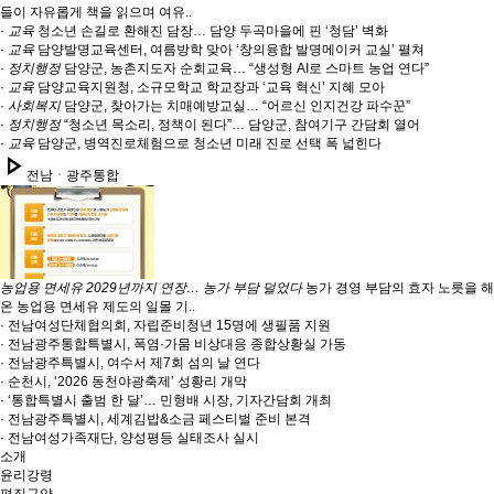
들이 자유롭게 책을 읽으며 여유..
·
교육
청소년 손길로 환해진 담장… 담양 두곡마을에 핀 ‘청담’ 벽화
·
교육
담양발명교육센터, 여름방학 맞아 ‘창의융합 발명메이커 교실’ 펼쳐
·
정치행정
담양군, 농촌지도자 순회교육… “생성형 AI로 스마트 농업 연다”
·
교육
담양교육지원청, 소규모학교 학교장과 ‘교육 혁신’ 지혜 모아
·
사회복지
담양군, 찾아가는 치매예방교실… “어르신 인지건강 파수꾼”
·
정치행정
“청소년 목소리, 정책이 된다”… 담양군, 참여기구 간담회 열어
·
교육
담양군, 병역진로체험으로 청소년 미래 진로 선택 폭 넓힌다
play_arrow
전남ㆍ광주통합
농업용 면세유 2029년까지 연장… 농가 부담 덜었다
농가 경영 부담의 효자 노릇을 해
온 농업용 면세유 제도의 일몰 기..
· 전남여성단체협의회, 자립준비청년 15명에 생필품 지원
· 전남광주통합특별시, 폭염·가뭄 비상대응 종합상황실 가동
· 전남광주특별시, 여수서 제7회 섬의 날 연다
· 순천시, ‘2026 동천야광축제’ 성황리 개막
· ‘통합특별시 출범 한 달’… 민형배 시장, 기자간담회 개최
· 전남광주특별시, 세계김밥&소금 페스티벌 준비 본격
· 전남여성가족재단, 양성평등 실태조사 실시
소개
윤리강령
편집규약