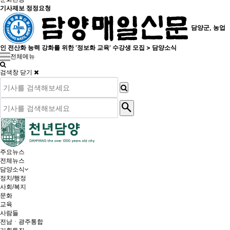
기사제보 정정요청
담양군, 농업
인 전산화 능력 강화를 위한 ‘정보화 교육’ 수강생 모집 > 담양소식
전체메뉴
검색창 닫기
search
주요뉴스
전체뉴스
담양소식
정치/행정
사회/복지
문화
교육
사람들
전남ㆍ광주통합