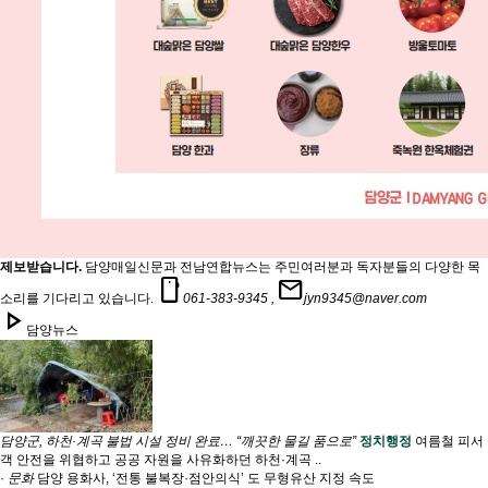
제보받습니다.
담양매일신문과 전남연합뉴스는 주민여러분과 독자분들의 다양한 목
smartphone
mail
소리를 기다리고 있습니다.
061-383-9345 ,
jyn9345@naver.com
play_arrow
담양뉴스
담양군, 하천·계곡 불법 시설 정비 완료… “깨끗한 물길 품으로”
정치행정
여름철 피서
객 안전을 위협하고 공공 자원을 사유화하던 하천·계곡 ..
·
문화
담양 용화사, ‘전통 불복장·점안의식’ 도 무형유산 지정 속도