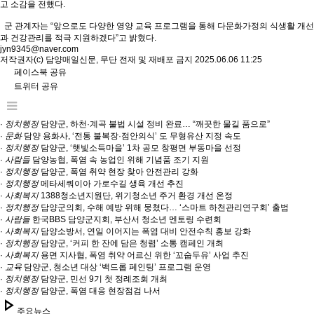
고 소감을 전했다.
군 관계자는 “앞으로도 다양한 영양 교육 프로그램을 통해 다문화가정의 식생활 개선
과 건강관리를 적극 지원하겠다”고 밝혔다.
jyn9345@naver.com
저작권자(c) 담양매일신문, 무단 전재 및 재배포 금지 2025.06.06 11:25
페이스북 공유
트위터 공유
·
정치행정
담양군, 하천·계곡 불법 시설 정비 완료… “깨끗한 물길 품으로”
·
문화
담양 용화사, ‘전통 불복장·점안의식’ 도 무형유산 지정 속도
·
정치행정
담양군, ‘햇빛소득마을’ 1차 공모 창평면 부동마을 선정
·
사람들
담양농협, 폭염 속 농업인 위해 기념품 조기 지원
·
정치행정
담양군, 폭염 취약 현장 찾아 안전관리 강화
·
정치행정
메타세쿼이아 가로수길 생육 개선 추진
·
사회복지
1388청소년지원단, 위기청소년 주거 환경 개선 온정
·
정치행정
담양군의회, 수해 예방 위해 뭉쳤다… ‘스마트 하천관리연구회’ 출범
·
사람들
한국BBS 담양군지회, 부산서 청소년 멘토링 수련회
·
사회복지
담양소방서, 연일 이어지는 폭염 대비 안전수칙 홍보 강화
·
정치행정
담양군, ‘커피 한 잔에 담은 청렴’ 소통 캠페인 개최
·
사회복지
용면 지사협, 폭염 취약 어르신 위한 ‘꼬숩두유’ 사업 추진
·
교육
담양군, 청소년 대상 ‘백드롭 페인팅’ 프로그램 운영
·
정치행정
담양군, 민선 9기 첫 정례조회 개최
·
정치행정
담양군, 폭염 대응 현장점검 나서
play_arrow
주요뉴스