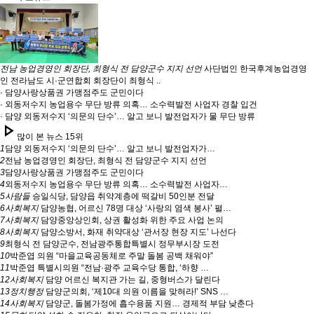
전남 농업경영인 회장단, 최형식 전 담양군수 지지 선언
사단법인 한국후계농업경영
인 전라남도 시·군연합회 회장단이 최형식 ..
· 담양사랑상품권 가맹점주도 군민이다
· 외동저수지 농업용수 무단 방류 의혹… 소수력발전 사업자 경찰 입건
· 담양 외동저수지 ‘의문의 단수’… 알고 보니 발전업자가 물 무단 방류
play_arrow
많이 본 뉴스 15위
1
담양 외동저수지 ‘의문의 단수’… 알고 보니 발전업자가…
2
전남 농업경영인 회장단, 최형식 전 담양군수 지지 선언
3
담양사랑상품권 가맹점주도 군민이다
4
외동저수지 농업용수 무단 방류 의혹… 소수력발전 사업자…
5
사람들
승일식당, 담양읍 취약계층에 떡갈비 50인분 전달
6
사회복지
담양농협, 어르신 78명 대상 ‘사랑의 염색 봉사’ 펼…
7
사회복지
담양중앙상인회, 상권 활성화 위한 주요 사업 논의
8
사회복지
담양소방서, 화재 취약대상 ‘관서장 현장 지도’ 나선다
9
최형식 전 담양군수, 전남광주통합특별시 정무부시장 도전
10
박준엽 의원 “마을교육공동체로 주말 돌봄 공백 채워야”
11
박준엽 특별시의원 “전남·광주 교육수당 통합, ‘하향 …
12
사회복지
담양 어르신 복지관 가는 길, 중형버스가 달린다
13
정치행정
담양군의회, ‘제10대 의원 이름을 맞혀라!’ SNS …
14
사회복지
담양군, 돌봄가정에 흡수용품 지원… 경제적 부담 낮춘다