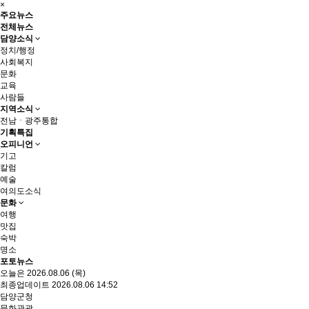
×
주요뉴스
전체뉴스
담양소식
정치/행정
사회복지
문화
교육
사람들
지역소식
전남ㆍ광주통합
기획특집
오피니언
기고
칼럼
예술
여의도소식
문화
여행
맛집
숙박
명소
포토뉴스
오늘은 2026.08.06 (목)
최종업데이트 2026.08.06 14:52
담양군청
문화관광