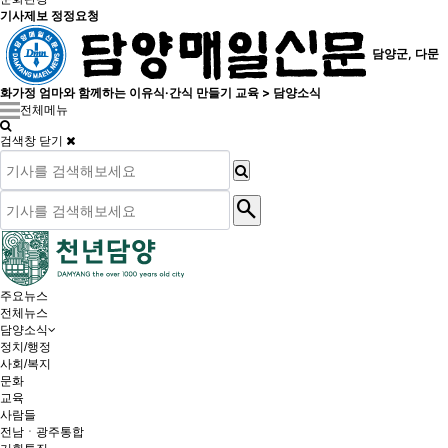
기사제보 정정요청
담양군, 다문
화가정 엄마와 함께하는 이유식·간식 만들기 교육 > 담양소식
전체메뉴
검색창 닫기
search
주요뉴스
전체뉴스
담양소식
정치/행정
사회/복지
문화
교육
사람들
전남ㆍ광주통합