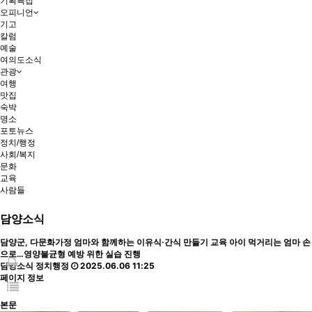
기획특집
오피니언
기고
칼럼
예술
여의도소식
관광
여행
맛집
숙박
명소
포토뉴스
정치/행정
사회/복지
문화
교육
사람들
담양소식
담양군, 다문화가정 엄마와 함께하는 이유식·간식 만들기 교육
아이 먹거리는 엄마 손
으로…영양불균형 예방 위한 실습 진행
담양소식
정치행정
2025.06.06 11:25
페이지 정보
본문