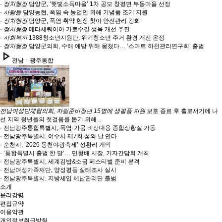
·
정치행정
담양군, ‘햇빛소득마을’ 1차 공모 창평면 부동마을 선정
·
사람들
담양농협, 폭염 속 농업인 위해 기념품 조기 지원
·
정치행정
담양군, 폭염 취약 현장 찾아 안전관리 강화
·
정치행정
메타세쿼이아 가로수길 생육 개선 추진
·
사회복지
1388청소년지원단, 위기청소년 주거 환경 개선 온정
·
정치행정
담양군의회, 수해 예방 위해 뭉쳤다… ‘스마트 하천관리연구회’ 출범
play_arrow
전남ㆍ광주통합
전남여성단체협의회, 자립준비청년 15명에 생필품 지원
보호 종료 후 홀로서기에 나
선 지역 청년들의 첫걸음을 돕기 위해 ..
· 전남광주통합특별시, 폭염·가뭄 비상대응 종합상황실 가동
· 전남광주특별시, 여수서 제7회 섬의 날 연다
· 순천시, ‘2026 동천야광축제’ 성황리 개막
· ‘통합특별시 출범 한 달’… 민형배 시장, 기자간담회 개최
· 전남광주특별시, 세계김밥&소금 페스티벌 준비 본격
· 전남여성가족재단, 양성평등 실태조사 실시
· 전남광주특별시, 지방세입 체납관리단 출범
소개
윤리강령
편집규약
이용약관
개인정보취급방침