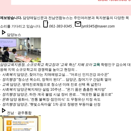
제보받습니다.
담양매일신문과 전남연합뉴스는 주민여러분과 독자분들의 다양한 목
smartphone
mail
소리를 기다리고 있습니다.
061-383-9345 ,
jyn9345@naver.com
play_arrow
담양뉴스
담양교육지원청, 소규모학교 학교장과 ‘교육 혁신’ 지혜 모아
교육
학령인구 감소에 대
응해 지역 소규모학교의 경쟁력을 높이고 현장의 ..
·
사회복지
담양군, 찾아가는 치매예방교실… “어르신 인지건강 파수꾼”
·
정치행정
“청소년 목소리, 정책이 된다”… 담양군, 참여기구 간담회 열어
·
교육
담양군, 병역진로체험으로 청소년 미래 진로 선택 폭 넓힌다
·
사회복지
담양군복지재단 설립 10주년… “온기 품은 촘촘한 복지망”
·
정치행정
담양군, 하천·계곡 불법 시설 정비 완료… “깨끗한 물길 품으로”
·
문화
담양 용화사, ‘전통 불복장·점안의식’ 도 무형유산 지정 속도
·
정치행정
담양군, ‘햇빛소득마을’ 1차 공모 창평면 부동마을 선정
play_arrow
전남ㆍ광주통합