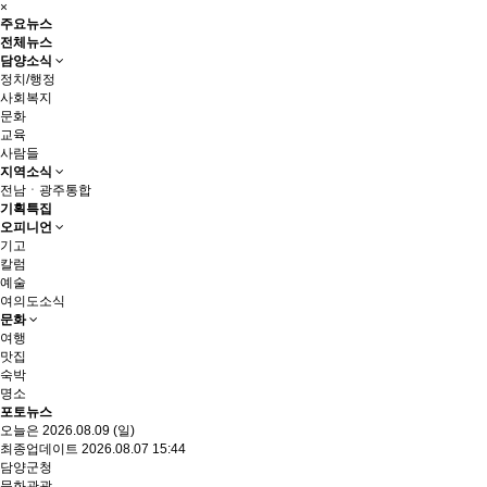
×
주요뉴스
전체뉴스
담양소식
정치/행정
사회복지
문화
교육
사람들
지역소식
전남ㆍ광주통합
기획특집
오피니언
기고
칼럼
예술
여의도소식
문화
여행
맛집
숙박
명소
포토뉴스
오늘은 2026.08.09 (일)
최종업데이트 2026.08.07 15:44
담양군청
문화관광