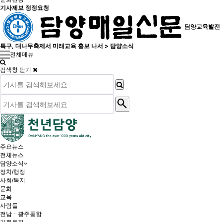
기사제보 정정요청
담양교육발전
특구, 대나무축제서 미래교육 홍보 나서 > 담양소식
전체메뉴
검색창 닫기
search
주요뉴스
전체뉴스
담양소식
정치/행정
사회/복지
문화
교육
사람들
전남ㆍ광주통합