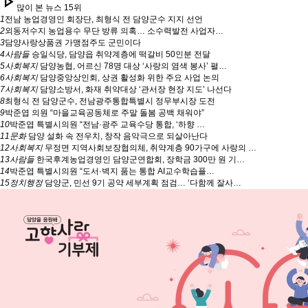
play_arrow
많이 본 뉴스 15위
1
전남 농업경영인 회장단, 최형식 전 담양군수 지지 선언
2
외동저수지 농업용수 무단 방류 의혹… 소수력발전 사업자…
3
담양사랑상품권 가맹점주도 군민이다
4
사람들
승일식당, 담양읍 취약계층에 떡갈비 50인분 전달
5
사회복지
담양농협, 어르신 78명 대상 ‘사랑의 염색 봉사’ 펼…
6
사회복지
담양중앙상인회, 상권 활성화 위한 주요 사업 논의
7
사회복지
담양소방서, 화재 취약대상 ‘관서장 현장 지도’ 나선다
8
최형식 전 담양군수, 전남광주통합특별시 정무부시장 도전
9
박준엽 의원 “마을교육공동체로 주말 돌봄 공백 채워야”
10
박준엽 특별시의원 “전남·광주 교육수당 통합, ‘하향 …
11
문화
담양 설화 속 전우치, 창작 음악극으로 되살아난다
12
사회복지
무정면 지역사회보장협의체, 취약계층 90가구에 사랑의 …
13
사람들
한국후계농업경영인 담양군연합회, 장학금 300만 원 기…
14
박준엽 특별시의원 “도서·벽지 품는 통합 AI교수학습플…
15
정치행정
담양군, 민선 9기 공약 세부계획 점검… ‘다함께 잘사…