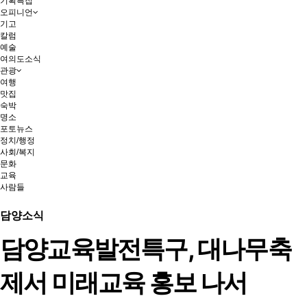
기획특집
오피니언
기고
칼럼
예술
여의도소식
관광
여행
맛집
숙박
명소
포토뉴스
정치/행정
사회/복지
문화
교육
사람들
담양소식
담양교육발전특구, 대나무축
제서 미래교육 홍보 나서