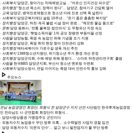
·
사회복지
담양군, 찾아가는 치매예방교실… “어르신 인지건강 파수꾼”
·
정치행정
“청소년 목소리, 정책이 된다”… 담양군, 참여기구 간담회 열어
·
교육
담양군, 병역진로체험으로 청소년 미래 진로 선택 폭 넓힌다
·
사회복지
담양군복지재단 설립 10주년… “온기 품은 촘촘한 복지망”
·
정치행정
담양군, 하천·계곡 불법 시설 정비 완료… “깨끗한 물길 품으로”
·
문화
담양 용화사, ‘전통 불복장·점안의식’ 도 무형유산 지정 속도
·
정치행정
담양군, ‘햇빛소득마을’ 1차 공모 창평면 부동마을 선정
·
사람들
담양농협, 폭염 속 농업인 위해 기념품 조기 지원
·
정치행정
담양군, 폭염 취약 현장 찾아 안전관리 강화
·
정치행정
메타세쿼이아 가로수길 생육 개선 추진
·
사회복지
1388청소년지원단, 위기청소년 주거 환경 개선 온정
·
정치행정
담양군의회, 수해 예방 위해 뭉쳤다… ‘스마트 하천관리연구회’ 출범
·
사람들
한국BBS 담양군지회, 부산서 청소년 멘토링 수련회
·
사회복지
담양소방서, 연일 이어지는 폭염 대비 안전수칙 홍보 강화
play_arrow
주요뉴스
전남 농업경영인 회장단, 최형식 전 담양군수 지지 선언
사단법인 한국후계농업경영
인 전라남도 시·군연합회 회장단이 최형식 ..
· 담양사랑상품권 가맹점주도 군민이다
· 외동저수지 농업용수 무단 방류 의혹… 소수력발전 사업자 경찰 입건
· 담양 외동저수지 ‘의문의 단수’… 알고 보니 발전업자가 물 무단 방류