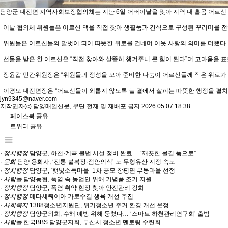
담양군 대전면 지역사회보장협의체는 지난 6일 어버이날을 맞아 지역 내 홀몸 어르신
이날 협의체 위원들은 어르신 댁을 직접 찾아 생필품과 간식으로 구성된 꾸러미를 전
위원들은 어르신들의 말벗이 되어 따뜻한 위로를 건네며 이웃 사랑의 의미를 더했다.
선물을 받은 한 어르신은 “직접 찾아와 살뜰히 챙겨주니 큰 힘이 된다”며 고마움을 표
장윤갑 민간위원장은 “위원들과 정성을 모아 준비한 나눔이 어르신들께 작은 위로가 
이경모 대전면장은 “어르신들이 외롭지 않도록 늘 곁에서 살피는 따뜻한 행정을 펼치
jyn9345@naver.com
저작권자(c) 담양매일신문, 무단 전재 및 재배포 금지 2026.05.07 18:38
페이스북 공유
트위터 공유
·
정치행정
담양군, 하천·계곡 불법 시설 정비 완료… “깨끗한 물길 품으로”
·
문화
담양 용화사, ‘전통 불복장·점안의식’ 도 무형유산 지정 속도
·
정치행정
담양군, ‘햇빛소득마을’ 1차 공모 창평면 부동마을 선정
·
사람들
담양농협, 폭염 속 농업인 위해 기념품 조기 지원
·
정치행정
담양군, 폭염 취약 현장 찾아 안전관리 강화
·
정치행정
메타세쿼이아 가로수길 생육 개선 추진
·
사회복지
1388청소년지원단, 위기청소년 주거 환경 개선 온정
·
정치행정
담양군의회, 수해 예방 위해 뭉쳤다… ‘스마트 하천관리연구회’ 출범
·
사람들
한국BBS 담양군지회, 부산서 청소년 멘토링 수련회