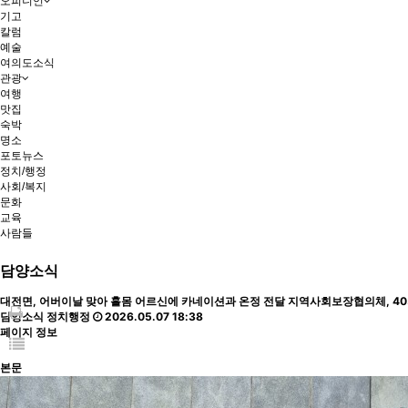
오피니언
기고
칼럼
예술
여의도소식
관광
여행
맛집
숙박
명소
포토뉴스
정치/행정
사회/복지
문화
교육
사람들
담양소식
대전면, 어버이날 맞아 홀몸 어르신에 카네이션과 온정 전달
지역사회보장협의체, 40
담양소식
정치행정
2026.05.07 18:38
페이지 정보
본문