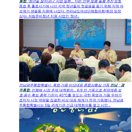
통합
, ‘청년들 잘지내니’ 사업 일환… 1대1 안부·맞춤 돌봄 추진
보호
종료 후 홀로서기에 나선 지역 청년들의 첫걸음을 돕기 위해 지역 여
성계가 생필품 지원에 나섰다. 전라남도여성단체협의회(회장 임정
심)는 자립준비청년 지원 사업인 ‘청년..
전남광주통합특별시, 폭염·가뭄 비상대응 종합상황실 가동
전남ㆍ광
주통합
, 민형배 시장 주재 대책회의… 6개 반 가동으로 취약계층 보
호·용수 확보 총력
기온이 40℃를 웃도는 극한 폭염과 가뭄 우려가
겹치자 시정 역량을 집결한 비상 대응 체계가 전격 가동됐다. 전남광
주통합특별시는 5일 관계기관 긴급 대책회의를 열고 시민 ..