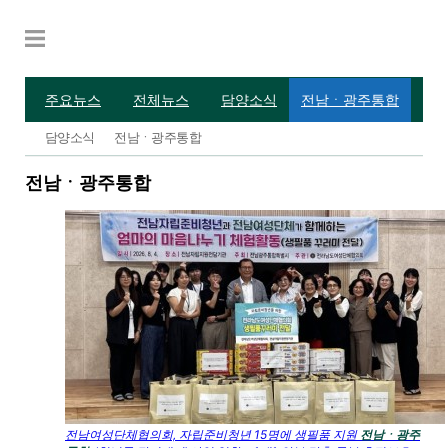
주요뉴스
전체뉴스
담양소식
전남ㆍ광주통합
기
담양소식
전남ㆍ광주통합
전남ㆍ광주통합
전남여성단체협의회, 자립준비청년 15명에 생필품 지원
전남ㆍ광주