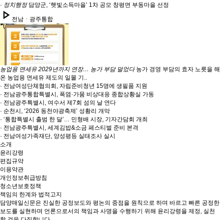
·
정치행정
담양군, ‘햇빛소득마을’ 1차 공모 창평면 부동마을 선정
play_arrow
전남ㆍ광주통합
농업용 면세유 2029년까지 연장… 농가 부담 덜었다
농가 경영 부담의 효자 노릇을 해
온 농업용 면세유 제도의 일몰 기..
· 전남여성단체협의회, 자립준비청년 15명에 생필품 지원
· 전남광주통합특별시, 폭염·가뭄 비상대응 종합상황실 가동
· 전남광주특별시, 여수서 제7회 섬의 날 연다
· 순천시, ‘2026 동천야광축제’ 성황리 개막
· ‘통합특별시 출범 한 달’… 민형배 시장, 기자간담회 개최
· 전남광주특별시, 세계김밥&소금 페스티벌 준비 본격
· 전남여성가족재단, 양성평등 실태조사 실시
소개
윤리강령
편집규약
이용약관
개인정보취급방침
청소년보호정책
책임의 한계와 법적고지
담양매일신문은 진실한 공정보도와 평논의 중점을 원칙으로 하며 바르고 빠른 공정한
보도를 실현하며 언론으로서의 책임과 사명을 수행하기 위해 윤리강령을 제정, 실천
할 것을 다짐합니다.