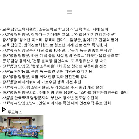
·
교육
담양교육지원청, 소규모학교 학교장과 ‘교육 혁신’ 지혜 모아
·
사회복지
담양군, 찾아가는 치매예방교실… “어르신 인지건강 파수꾼”
·
정치행정
“청소년 목소리, 정책이 된다”… 담양군, 참여기구 간담회 열어
·
교육
담양군, 병역진로체험으로 청소년 미래 진로 선택 폭 넓힌다
·
사회복지
담양군복지재단 설립 10주년… “온기 품은 촘촘한 복지망”
·
정치행정
담양군, 하천·계곡 불법 시설 정비 완료… “깨끗한 물길 품으로”
·
문화
담양 용화사, ‘전통 불복장·점안의식’ 도 무형유산 지정 속도
·
정치행정
담양군, ‘햇빛소득마을’ 1차 공모 창평면 부동마을 선정
·
사람들
담양농협, 폭염 속 농업인 위해 기념품 조기 지원
·
정치행정
담양군, 폭염 취약 현장 찾아 안전관리 강화
·
정치행정
메타세쿼이아 가로수길 생육 개선 추진
·
사회복지
1388청소년지원단, 위기청소년 주거 환경 개선 온정
·
정치행정
담양군의회, 수해 예방 위해 뭉쳤다… ‘스마트 하천관리연구회’ 출범
·
사람들
한국BBS 담양군지회, 부산서 청소년 멘토링 수련회
·
사회복지
담양소방서, 연일 이어지는 폭염 대비 안전수칙 홍보 강화
play_arrow
주요뉴스