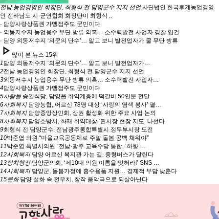
전남 농업경영인 회장단, 최형식 전 담양군수 지지 선언
사단법인 한국후계농업경영
인 전라남도 시·군연합회 회장단이 최형식 ..
· 담양사랑상품권 가맹점주도 군민이다
· 외동저수지 농업용수 무단 방류 의혹… 소수력발전 사업자 경찰 입건
· 담양 외동저수지 ‘의문의 단수’… 알고 보니 발전업자가 물 무단 방류
play_arrow
많이 본 뉴스 15위
1
담양 외동저수지 ‘의문의 단수’… 알고 보니 발전업자가…
2
전남 농업경영인 회장단, 최형식 전 담양군수 지지 선언
3
외동저수지 농업용수 무단 방류 의혹… 소수력발전 사업자…
4
담양사랑상품권 가맹점주도 군민이다
5
사람들
승일식당, 담양읍 취약계층에 떡갈비 50인분 전달
6
사회복지
담양농협, 어르신 78명 대상 ‘사랑의 염색 봉사’ 펼…
7
사회복지
담양중앙상인회, 상권 활성화 위한 주요 사업 논의
8
사회복지
담양소방서, 화재 취약대상 ‘관서장 현장 지도’ 나선다
9
최형식 전 담양군수, 전남광주통합특별시 정무부시장 도전
10
박준엽 의원 “마을교육공동체로 주말 돌봄 공백 채워야”
11
박준엽 특별시의원 “전남·광주 교육수당 통합, ‘하향 …
12
사회복지
담양 어르신 복지관 가는 길, 중형버스가 달린다
13
정치행정
담양군의회, ‘제10대 의원 이름을 맞혀라!’ SNS …
14
사회복지
담양군, 돌봄가정에 흡수용품 지원… 경제적 부담 낮춘다
15
문화
담양 설화 속 전우치, 창작 음악극으로 되살아난다