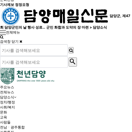
기사제보 정정요청
담양군, 제47
회 담양군민의 날 행사 성료… 군민 화합과 도약의 장 마련 > 담양소식
전체메뉴
검색창 닫기
search
주요뉴스
전체뉴스
담양소식
정치/행정
사회/복지
문화
교육
사람들
전남ㆍ광주통합