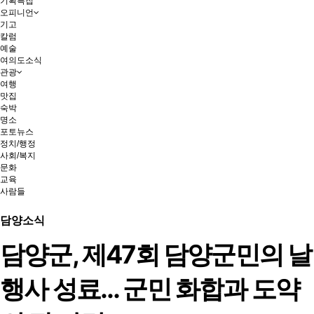
기획특집
오피니언
기고
칼럼
예술
여의도소식
관광
여행
맛집
숙박
명소
포토뉴스
정치/행정
사회/복지
문화
교육
사람들
담양소식
담양군, 제47회 담양군민의 날
행사 성료… 군민 화합과 도약