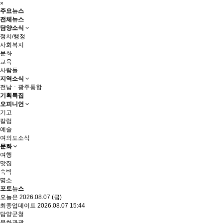
×
주요뉴스
전체뉴스
담양소식
정치/행정
사회복지
문화
교육
사람들
지역소식
전남ㆍ광주통합
기획특집
오피니언
기고
칼럼
예술
여의도소식
문화
여행
맛집
숙박
명소
포토뉴스
오늘은 2026.08.07 (금)
최종업데이트 2026.08.07 15:44
담양군청
문화관광