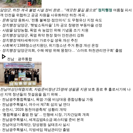
담양군, 하천·계곡 불법 시설 정비 완료… “깨끗한 물길 품으로”
정치행정
여름철 피서
객 안전을 위협하고 공공 자원을 사유화하던 하천·계곡 ..
·
문화
담양 용화사, ‘전통 불복장·점안의식’ 도 무형유산 지정 속도
·
정치행정
담양군, ‘햇빛소득마을’ 1차 공모 창평면 부동마을 선정
·
사람들
담양농협, 폭염 속 농업인 위해 기념품 조기 지원
·
정치행정
담양군, 폭염 취약 현장 찾아 안전관리 강화
·
정치행정
메타세쿼이아 가로수길 생육 개선 추진
·
사회복지
1388청소년지원단, 위기청소년 주거 환경 개선 온정
·
정치행정
담양군의회, 수해 예방 위해 뭉쳤다… ‘스마트 하천관리연구회’ 출범
play_arrow
전남ㆍ광주통합
전남여성단체협의회, 자립준비청년 15명에 생필품 지원
보호 종료 후 홀로서기에 나
선 지역 청년들의 첫걸음을 돕기 위해 ..
· 전남광주통합특별시, 폭염·가뭄 비상대응 종합상황실 가동
· 전남광주특별시, 여수서 제7회 섬의 날 연다
· 순천시, ‘2026 동천야광축제’ 성황리 개막
· ‘통합특별시 출범 한 달’… 민형배 시장, 기자간담회 개최
· 전남광주특별시, 세계김밥&소금 페스티벌 준비 본격
· 전남여성가족재단, 양성평등 실태조사 실시
· 전남광주특별시, 지방세입 체납관리단 출범