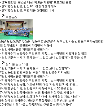
·
교육
담양군, 청소년 대상 ‘백드롭 페인팅’ 프로그램 운영
·
정치행정
담양군, 민선 9기 첫 정례조회 개최
·
정치행정
담양군, 폭염 대응 현장점검 나서
play_arrow
주요뉴스
전남 농업경영인 회장단, 최형식 전 담양군수 지지 선언
사단법인 한국후계농업경영
인 전라남도 시·군연합회 회장단이 최형식 ..
· 담양사랑상품권 가맹점주도 군민이다
· 외동저수지 농업용수 무단 방류 의혹… 소수력발전 사업자 경찰 입건
· 담양 외동저수지 ‘의문의 단수’… 알고 보니 발전업자가 물 무단 방류
play_arrow
많이 본 뉴스 15위
1
담양 외동저수지 ‘의문의 단수’… 알고 보니 발전업자가…
2
전남 농업경영인 회장단, 최형식 전 담양군수 지지 선언
3
담양사랑상품권 가맹점주도 군민이다
4
외동저수지 농업용수 무단 방류 의혹… 소수력발전 사업자…
5
사회복지
담양농협, 어르신 78명 대상 ‘사랑의 염색 봉사’ 펼…
6
사람들
승일식당, 담양읍 취약계층에 떡갈비 50인분 전달
7
사회복지
담양중앙상인회, 상권 활성화 위한 주요 사업 논의
8
사회복지
담양소방서, 화재 취약대상 ‘관서장 현장 지도’ 나선다
9
최형식 전 담양군수, 전남광주통합특별시 정무부시장 도전
10
박준엽 의원 “마을교육공동체로 주말 돌봄 공백 채워야”