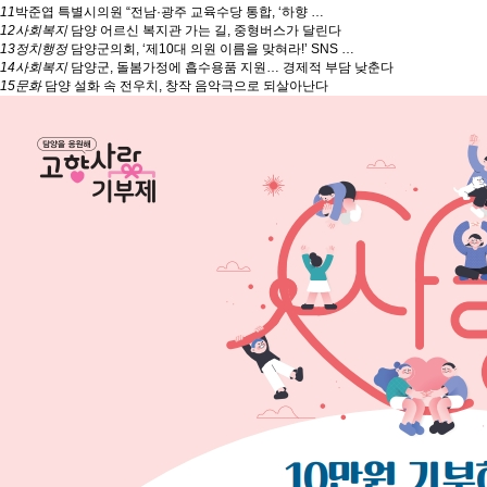
11
박준엽 특별시의원 “전남·광주 교육수당 통합, ‘하향 …
12
사회복지
담양 어르신 복지관 가는 길, 중형버스가 달린다
13
정치행정
담양군의회, ‘제10대 의원 이름을 맞혀라!’ SNS …
14
사회복지
담양군, 돌봄가정에 흡수용품 지원… 경제적 부담 낮춘다
15
문화
담양 설화 속 전우치, 창작 음악극으로 되살아난다