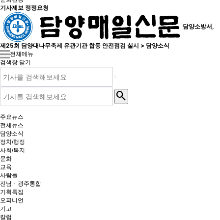
기사제보 정정요청
담양소방서,
제25회 담양대나무축제 유관기관 합동 안전점검 실시 > 담양소식
전체메뉴
검색창 닫기
search
주요뉴스
전체뉴스
담양소식
정치/행정
사회/복지
문화
교육
사람들
전남ㆍ광주통합
기획특집
오피니언
기고
칼럼