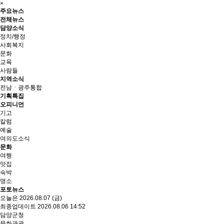
×
주요뉴스
전체뉴스
담양소식
정치/행정
사회복지
문화
교육
사람들
지역소식
전남ㆍ광주통합
기획특집
오피니언
기고
칼럼
예술
여의도소식
문화
여행
맛집
숙박
명소
포토뉴스
오늘은 2026.08.07 (금)
최종업데이트 2026.08.06 14:52
담양군청
문화관광