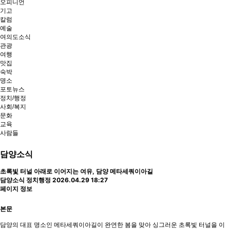
오피니언
기고
칼럼
예술
여의도소식
관광
여행
맛집
숙박
명소
포토뉴스
정치/행정
사회/복지
문화
교육
사람들
담양소식
초록빛 터널 아래로 이어지는 여유, 담양 메타세쿼이아길
담양소식
정치행정
2026.04.29 18:27
페이지 정보
본문
담양의 대표 명소인 메타세쿼이아길이 완연한 봄을 맞아 싱그러운 초록빛 터널을 이