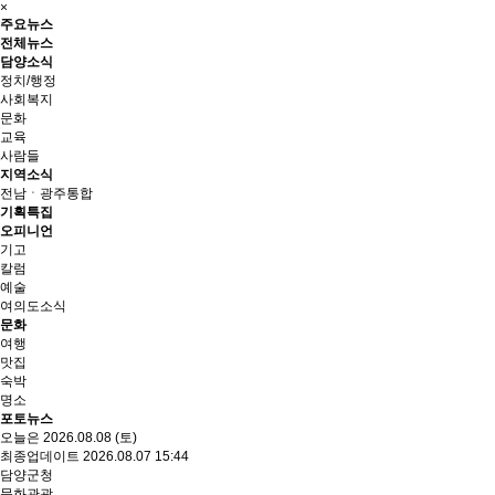
×
주요뉴스
전체뉴스
담양소식
정치/행정
사회복지
문화
교육
사람들
지역소식
전남ㆍ광주통합
기획특집
오피니언
기고
칼럼
예술
여의도소식
문화
여행
맛집
숙박
명소
포토뉴스
오늘은 2026.08.08 (토)
최종업데이트 2026.08.07 15:44
담양군청
문화관광