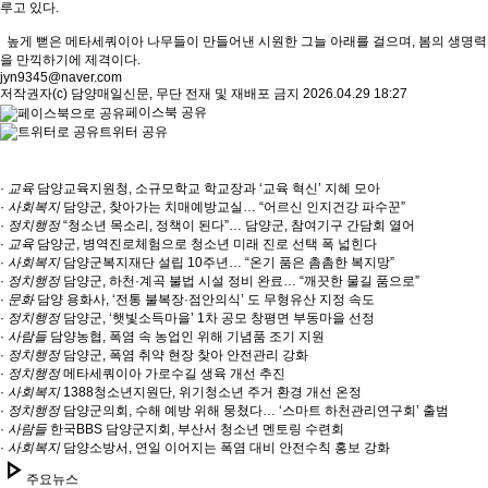
루고 있다.
높게 뻗은 메타세쿼이아 나무들이 만들어낸 시원한 그늘 아래를 걸으며, 봄의 생명력
을 만끽하기에 제격이다.
jyn9345@naver.com
저작권자(c) 담양매일신문, 무단 전재 및 재배포 금지 2026.04.29 18:27
페이스북 공유
트위터 공유
·
교육
담양교육지원청, 소규모학교 학교장과 ‘교육 혁신’ 지혜 모아
·
사회복지
담양군, 찾아가는 치매예방교실… “어르신 인지건강 파수꾼”
·
정치행정
“청소년 목소리, 정책이 된다”… 담양군, 참여기구 간담회 열어
·
교육
담양군, 병역진로체험으로 청소년 미래 진로 선택 폭 넓힌다
·
사회복지
담양군복지재단 설립 10주년… “온기 품은 촘촘한 복지망”
·
정치행정
담양군, 하천·계곡 불법 시설 정비 완료… “깨끗한 물길 품으로”
·
문화
담양 용화사, ‘전통 불복장·점안의식’ 도 무형유산 지정 속도
·
정치행정
담양군, ‘햇빛소득마을’ 1차 공모 창평면 부동마을 선정
·
사람들
담양농협, 폭염 속 농업인 위해 기념품 조기 지원
·
정치행정
담양군, 폭염 취약 현장 찾아 안전관리 강화
·
정치행정
메타세쿼이아 가로수길 생육 개선 추진
·
사회복지
1388청소년지원단, 위기청소년 주거 환경 개선 온정
·
정치행정
담양군의회, 수해 예방 위해 뭉쳤다… ‘스마트 하천관리연구회’ 출범
·
사람들
한국BBS 담양군지회, 부산서 청소년 멘토링 수련회
·
사회복지
담양소방서, 연일 이어지는 폭염 대비 안전수칙 홍보 강화
play_arrow
주요뉴스