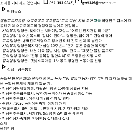
smartphone
mail
소리를 기다리고 있습니다.
061-383-9345 ,
jyn9345@naver.com
play_arrow
담양뉴스
담양교육지원청, 소규모학교 학교장과 ‘교육 혁신’ 지혜 모아
교육
학령인구 감소에 대
응해 지역 소규모학교의 경쟁력을 높이고 현장의 ..
·
사회복지
담양군, 찾아가는 치매예방교실… “어르신 인지건강 파수꾼”
·
정치행정
“청소년 목소리, 정책이 된다”… 담양군, 참여기구 간담회 열어
·
교육
담양군, 병역진로체험으로 청소년 미래 진로 선택 폭 넓힌다
·
사회복지
담양군복지재단 설립 10주년… “온기 품은 촘촘한 복지망”
·
정치행정
담양군, 하천·계곡 불법 시설 정비 완료… “깨끗한 물길 품으로”
·
문화
담양 용화사, ‘전통 불복장·점안의식’ 도 무형유산 지정 속도
·
정치행정
담양군, ‘햇빛소득마을’ 1차 공모 창평면 부동마을 선정
play_arrow
전남ㆍ광주통합
농업용 면세유 2029년까지 연장… 농가 부담 덜었다
농가 경영 부담의 효자 노릇을 해
온 농업용 면세유 제도의 일몰 기..
· 전남여성단체협의회, 자립준비청년 15명에 생필품 지원
· 전남광주통합특별시, 폭염·가뭄 비상대응 종합상황실 가동
· 전남광주특별시, 여수서 제7회 섬의 날 연다
· 순천시, ‘2026 동천야광축제’ 성황리 개막
· ‘통합특별시 출범 한 달’… 민형배 시장, 기자간담회 개최
· 전남광주특별시, 세계김밥&소금 페스티벌 준비 본격
· 전남여성가족재단, 양성평등 실태조사 실시
소개
윤리강령