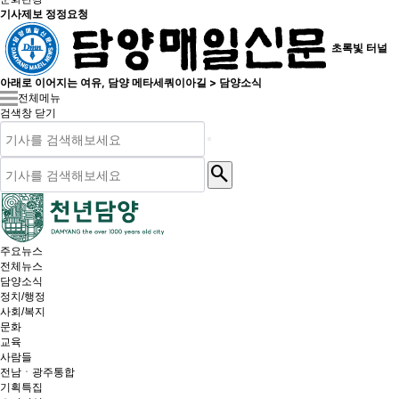
기사제보 정정요청
초록빛 터널
아래로 이어지는 여유, 담양 메타세쿼이아길 > 담양소식
전체메뉴
검색창 닫기
search
주요뉴스
전체뉴스
담양소식
정치/행정
사회/복지
문화
교육
사람들
전남ㆍ광주통합
기획특집