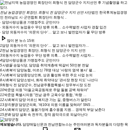
전남 농업경영인 회장단, 최형식 전 담양군수 지지 선언
사단법인 한국후계농업경영
인 전라남도 시·군연합회 회장단이 최형식 ..
· 담양사랑상품권 가맹점주도 군민이다
· 외동저수지 농업용수 무단 방류 의혹… 소수력발전 사업자 경찰 입건
· 담양 외동저수지 ‘의문의 단수’… 알고 보니 발전업자가 물 무단 방류
play_arrow
많이 본 뉴스 15위
1
담양 외동저수지 ‘의문의 단수’… 알고 보니 발전업자가…
2
전남 농업경영인 회장단, 최형식 전 담양군수 지지 선언
3
외동저수지 농업용수 무단 방류 의혹… 소수력발전 사업자…
4
담양사랑상품권 가맹점주도 군민이다
5
사람들
승일식당, 담양읍 취약계층에 떡갈비 50인분 전달
6
사회복지
담양농협, 어르신 78명 대상 ‘사랑의 염색 봉사’ 펼…
7
사회복지
담양중앙상인회, 상권 활성화 위한 주요 사업 논의
8
사회복지
담양소방서, 화재 취약대상 ‘관서장 현장 지도’ 나선다
9
최형식 전 담양군수, 전남광주통합특별시 정무부시장 도전
10
박준엽 의원 “마을교육공동체로 주말 돌봄 공백 채워야”
11
박준엽 특별시의원 “전남·광주 교육수당 통합, ‘하향 …
12
사회복지
담양 어르신 복지관 가는 길, 중형버스가 달린다
13
정치행정
담양군의회, ‘제10대 의원 이름을 맞혀라!’ SNS …
14
사회복지
담양군, 돌봄가정에 흡수용품 지원… 경제적 부담 낮춘다
15
문화
담양 설화 속 전우치, 창작 음악극으로 되살아난다
제보받습니다.
담양매일신문과 전남연합뉴스는 주민여러분과 독자분들의 다양한 목